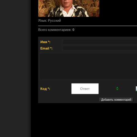
Язык
: Русский
Всего комментариев
:
0
Имя *:
Email *:
Код *: