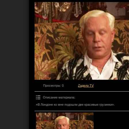
Просмотры
: 0
Zадело TV
Описание материала
:
«В Лондоне ко мне подошли две красивые грузинки».