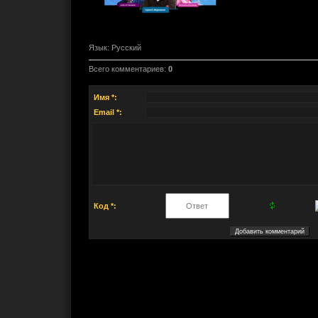
Язык
: Русский
Всего комментариев
:
0
Имя *:
Email *:
Код *: