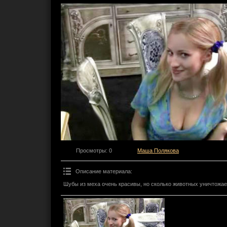
Просмотры
: 0
Маша Полякова
Описание материала
:
Шубы из меха очень красивы, но сколько животных уничтожае