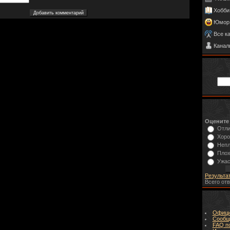
Хобби
Юмор
Все к
Канал
Оцените
Отл
Хор
Неп
Пло
Ужа
Результа
Всего от
Офици
Сообщ
FAQ п