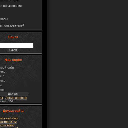
 и образование
аналы
ы пользователей
Поиск
Наш опрос
 мой сайт
ично
ошо
лохо
хо
сно
ты
|
Архив опросов
ветов:
151
Друзья сайта
альный блог
ество uCoz
о системе