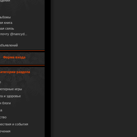
ждения
льбомы
ая книга
ая связь
 почту @nancyd...
объявлений
Форма входа
Категории раздела
е
ютерные игры
та и здоровье
и блоги
ка
ство
ествия и события
ечения