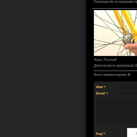
Руководство по решению п
Язык
: Русский
Длительность материала
: 
Всего комментариев
:
0
Имя *:
Email *:
Код *: