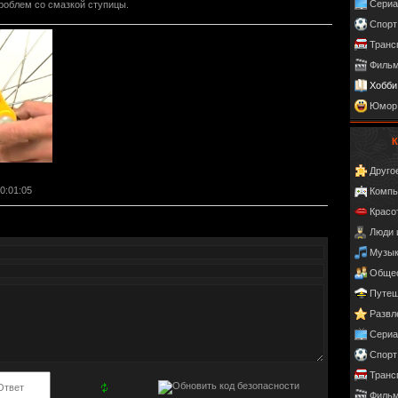
Сери
роблем со смазкой ступицы.
Спорт
Транс
Фильм
Хобби
Юмор
К
Друго
00:01:05
Компь
Красо
Люди 
Музы
Обще
Путеш
Развл
Сери
Спорт
Транс
Фильм