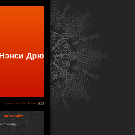
 Нэнси Дрю
Приветствую Вас
Гость
|
RSS
Меню сайта
я страница