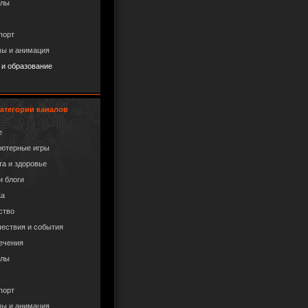
алы
порт
ы и анимация
 и образование
атегории каналов
е
ютерные игры
та и здоровье
и блоги
ка
ство
ествия и события
ечения
алы
порт
ы и анимация