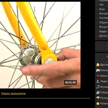
Прохо
Чат
Блог
Фотоа
Гостев
Обратн
Вход в
Видео
Доска 
Друго
Компь
Красо
Люди 
00:01:05
Музы
Обще
Ремонт велосипеда
Путеш
Развл