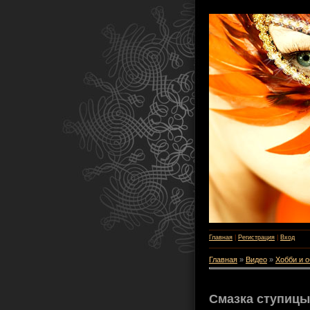
Главная
|
Регистрация
|
Вход
Главная
»
Видео
»
Хобби и 
Смазка ступицы