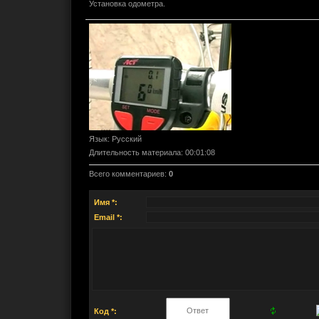
Установка одометра.
Язык
: Русский
Длительность материала
: 00:01:08
Всего комментариев
:
0
Имя *:
Email *:
Код *: