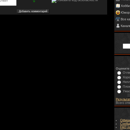
Хобби
Юмор
Все к
Канал
Оцените
Отл
Хор
Неп
Пло
Ужа
Результа
Всего от
Офици
Сообщ
FAQ п