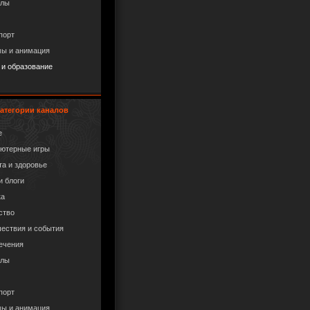
алы
порт
ы и анимация
 и образование
атегории каналов
е
ютерные игры
та и здоровье
и блоги
ка
ство
ествия и события
ечения
алы
порт
ы и анимация