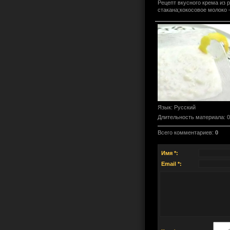
Рецепт вкусного крема из р
стакана;кокосовое молоко 
Язык
: Русский
Длительность материала
: 
Всего комментариев
:
0
Имя *:
Email *: