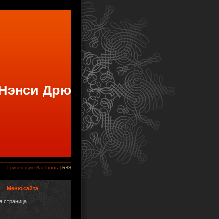
 Нэнси Дрю
Приветствую Вас
Гость
|
RSS
Меню сайта
я страница