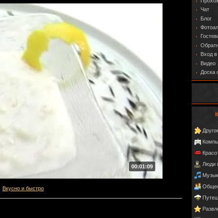
Прохо
Чат
Блог
Фотоа
Гостев
Обратн
Вход в
Видео
Доска 
Друго
Компь
Красо
Люди 
00:01:09
Музы
Обще
Вкусно и быстро
Путеш
Развл