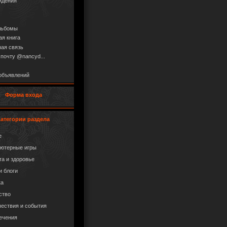
ждения
льбомы
ая книга
ая связь
 почту @nancyd...
объявлений
Форма входа
Категории раздела
е
ютерные игры
та и здоровье
и блоги
ка
ство
ествия и события
ечения