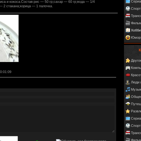
Сери
иса и кокоса.Состав:рис — 50 гр;сахар — 60 гр;вода — 1/4
— 2 стакана;корица — 1 палочка.
Спорт
Транс
Фильм
Хобби
Юмор
К
Друго
Компь
00:01:09
Красо
Люди 
Музы
Обще
Путеш
Развл
Сери
Спорт
Транс
Фильм