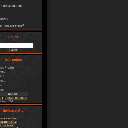
 и образование
аналы
ы пользователей
Поиск
Наш опрос
 мой сайт
ично
ошо
лохо
хо
сно
ты
|
Архив опросов
ветов:
151
Друзья сайта
альный блог
ество uCoz
о системе