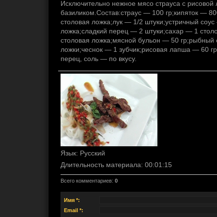
Исключительно нежное мясо страуса с рисовой
базиликом.Состав:страус — 100 гр;кипяток — 80
столовая ложка;лук — 1/2 штуки;устричный соус
ложка;сладкий перец — 2 штуки;сахар — 1 стол
столовая ложка;мясной бульон — 50 гр;рыбный 
ложки;чеснок — 1 зубчик;рисовая лапша — 60 гр
перец, соль — по вкусу.
Язык
: Русский
Длительность материала
: 00:01:15
Всего комментариев
:
0
Имя *:
Email *: