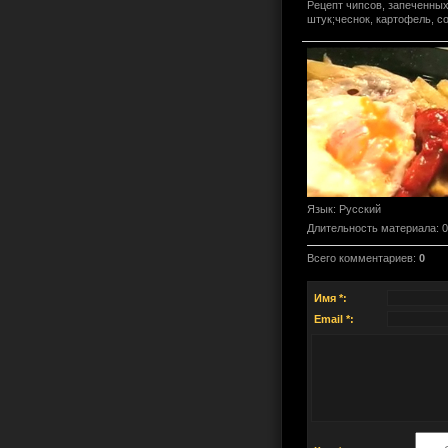
Рецепт чипсов, запеченных
штук;чеснок, картофель, со
Язык
: Русский
Длительность материала
: 
Всего комментариев
:
0
Имя *:
Email *: