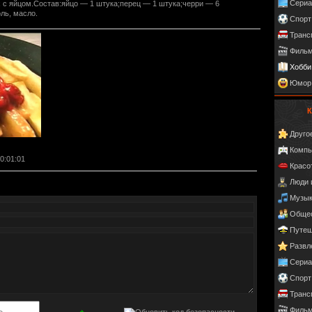
Сери
 с яйцом.Состав:яйцо — 1 штука;перец — 1 штука;черри — 6
ль, масло.
Спорт
Транс
Фильм
Хобби
Юмор
К
Друго
Компь
00:01:01
Красо
Люди 
Музы
Обще
Путеш
Развл
Сери
Спорт
Транс
Фильм