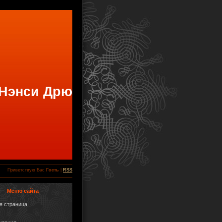
 Нэнси Дрю
Приветствую Вас
Гость
|
RSS
Меню сайта
я страница