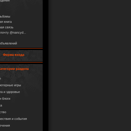
ждения
льбомы
ая книга
ая связь
 почту @nancyd...
объявлений
Форма входа
Категории раздела
е
ютерные игры
та и здоровье
и блоги
ка
ство
ествия и события
ечения