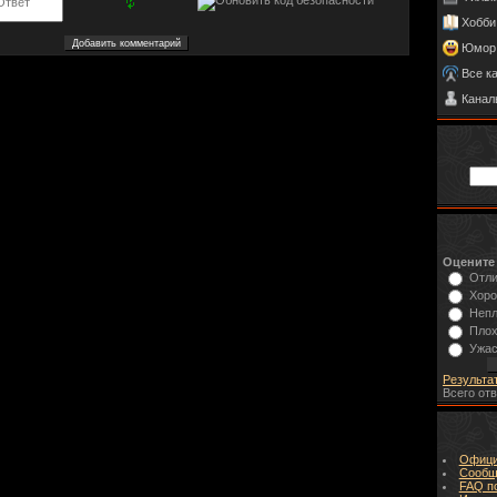
Хобби
Юмор
Все к
Канал
Оцените
Отл
Хор
Неп
Пло
Ужа
Результа
Всего от
Офици
Сообщ
FAQ п