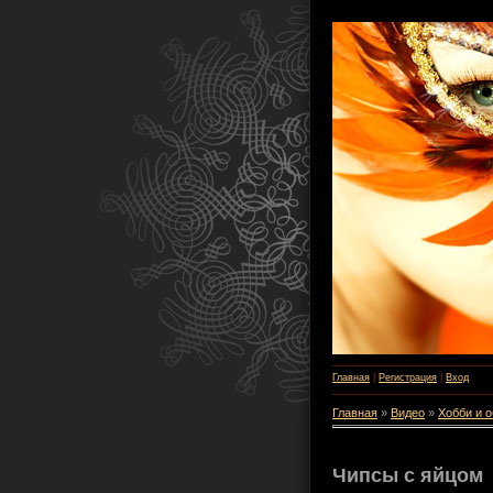
Главная
|
Регистрация
|
Вход
Главная
»
Видео
»
Хобби и 
Чипсы с яйцом