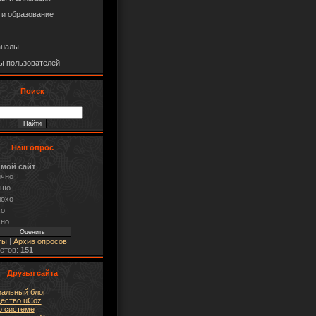
 и образование
аналы
ы пользователей
Поиск
Наш опрос
 мой сайт
ично
ошо
лохо
хо
сно
ты
|
Архив опросов
ветов:
151
Друзья сайта
альный блог
ество uCoz
о системе