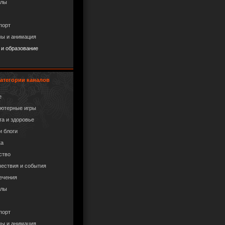
алы
порт
ы и анимация
 и образование
атегории каналов
е
ютерные игры
та и здоровье
и блоги
ка
ство
ествия и события
ечения
алы
порт
ы и анимация