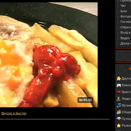
Прохо
Чат
Блог
Фотоа
Гостев
Обратн
Вход в
Видео
Доска 
Друго
Компь
Красо
Люди 
00:01:01
Музы
Обще
Вкусно и быстро
Путеш
Развл