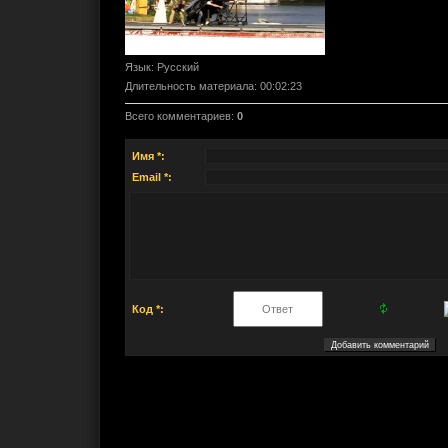
Язык
: Русский
Длительность материала
: 00:02:23
Всего комментариев
:
0
Имя *:
Email *:
Код *: