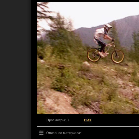
Просмотры
: 0
BMX
Описание материала
: